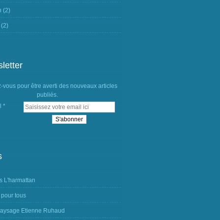
n
(2)
(2)
letter
vous pour être averti des nouveaux articles
publiés.
l
s
s L'harmattan
 pour tous
aysage Etienne Ruhaud