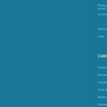
Photos
roman "
la nais
Silenc
Libre
Caté
Poésie
Pensée
Actuali
Texte l
Billets
Evène