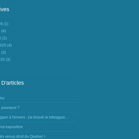
ives
026
(1)
6
(4)
26
(2)
2025
(4)
5
(3)
025
(3)
 D'articles
nnu
, pourquoi ?
ggan à l'envers : j'ai trouvé le toboggan....
nd exposition
tés venus droit du Quebec !