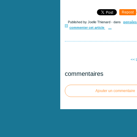
Repost
Published by Joelle Thienard
-
dans
pensées
commenter cet article
…
<< 
commentaires
Ajouter un commentaire