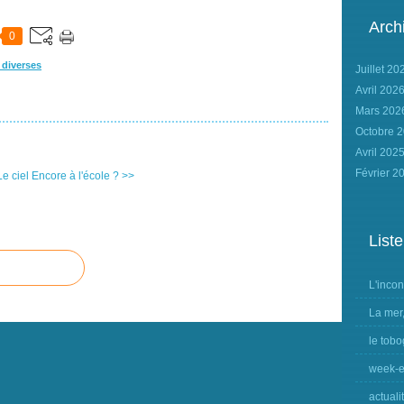
Arch
0
 diverses
Juillet 2
Avril 202
Mars 20
Octobre 
Avril 202
Février 2
Le ciel
Encore à l'école ? >>
Liste
L'inco
La mer
le tobo
week-e
actuali