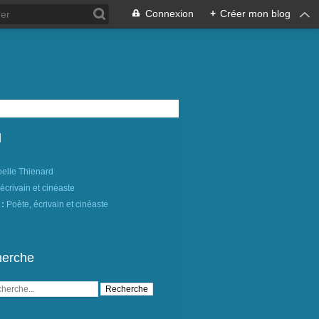
Connexion
+
Créer mon blog
l
oelle Thienard
 :
Poète, écrivain et cinéaste
erche