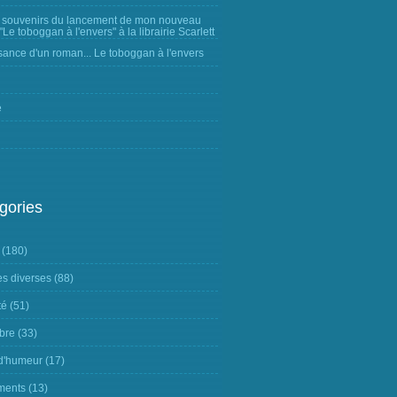
 souvenirs du lancement de mon nouveau
Le toboggan à l'envers" à la librairie Scarlett
sance d'un roman... Le toboggan à l'envers
e
gories
(180)
s diverses
(88)
té
(51)
ibre
(33)
 d'humeur
(17)
ments
(13)