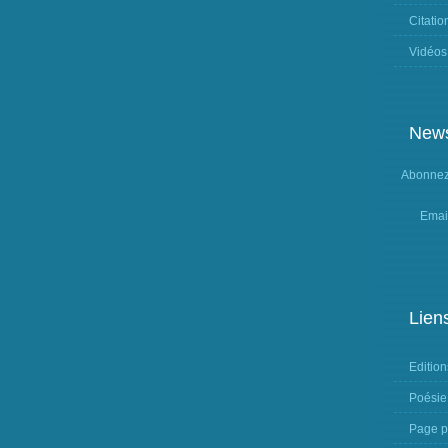
Citatio
Vidéos
News
Abonnez-
Emai
Lien
Edition
Poésie
Page p