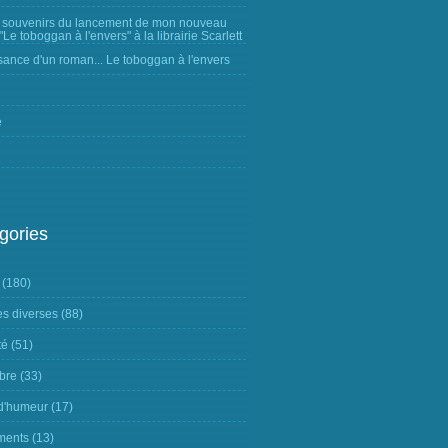
 souvenirs du lancement de mon nouveau
Le toboggan à l'envers" à la librairie Scarlett
sance d'un roman... Le toboggan à l'envers
e
gories
(180)
s diverses
(88)
té
(51)
ibre
(33)
 d'humeur
(17)
ments
(13)