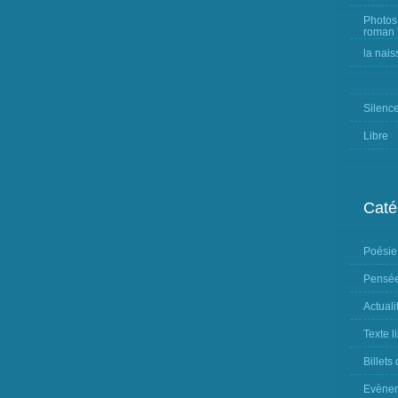
Photos
roman "
la nais
Silenc
Libre
Caté
Poésie
Pensée
Actuali
Texte l
Billets
Evène