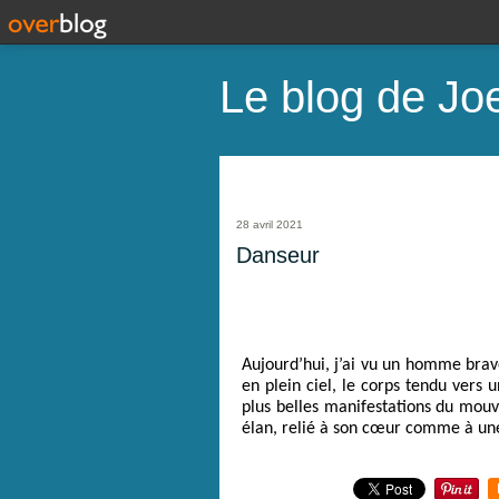
Le blog de Joe
28 avril 2021
Danseur
Aujourd’hui, j’ai vu un homme brave
en plein ciel, le corps tendu vers 
plus belles manifestations du mouv
élan, relié à son cœur comme à une f