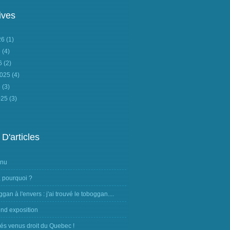
ives
026
(1)
6
(4)
26
(2)
2025
(4)
5
(3)
025
(3)
 D'articles
nnu
, pourquoi ?
ggan à l'envers : j'ai trouvé le toboggan....
nd exposition
tés venus droit du Quebec !