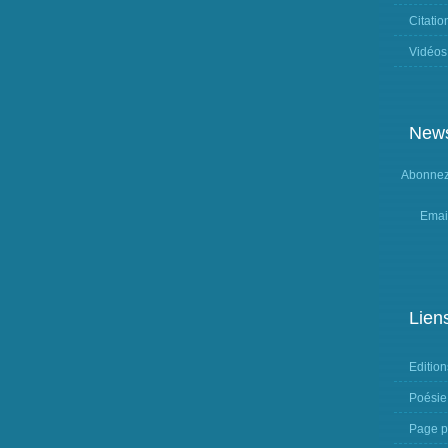
Citatio
Vidéos
News
Abonnez-
Emai
Lien
Edition
Poésie
Page p