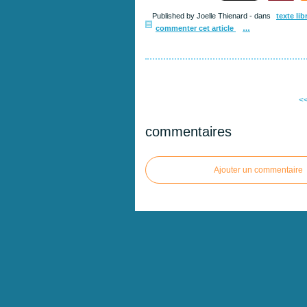
Published by Joelle Thienard
-
dans
texte lib
commenter cet article
…
<<
commentaires
Ajouter un commentaire