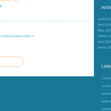
re
Arch
Juillet 2
Avril 202
Mars 20
 A l'amour éternel
Rien >>
Octobre 
Avril 202
Février 2
Liste
L'inco
La mer
le tobo
week-e
actuali