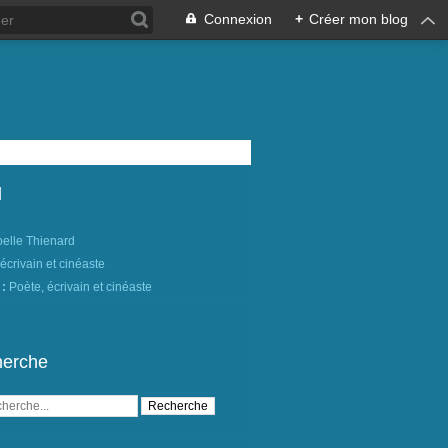
Connexion
+
Créer mon blog
l
oelle Thienard
 :
Poète, écrivain et cinéaste
erche