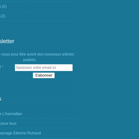
n
(2)
(2)
letter
vous pour être averti des nouveaux articles
publiés.
l
s
s L'harmattan
 pour tous
aysage Etienne Ruhaud